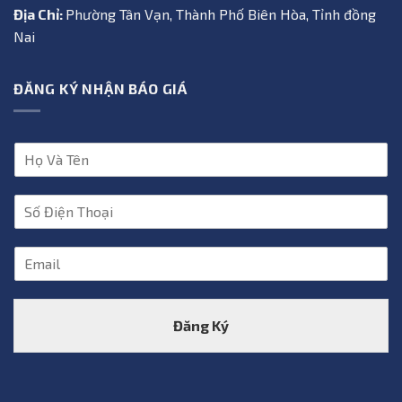
Địa Chỉ:
Phường Tân Vạn, Thành Phố Biên Hòa, Tỉnh đồng
Nai
ĐĂNG KÝ NHẬN BÁO GIÁ
H
ọ
V
S
à
ố
T
Đ
ê
E
i
n
m
ệ
*
a
n
i
T
Đăng Ký
l
h
*
o
ạ
i
*