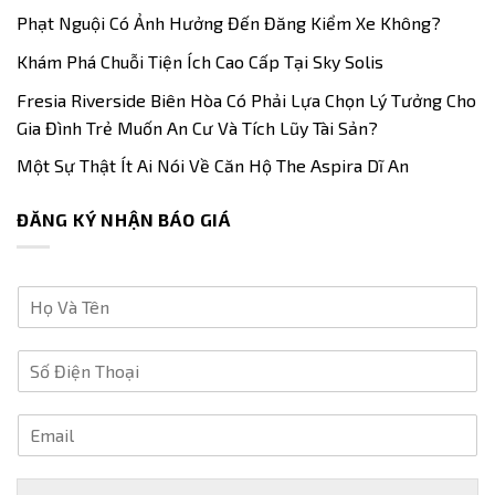
Phạt Nguội Có Ảnh Hưởng Đến Đăng Kiểm Xe Không?
Khám Phá Chuỗi Tiện Ích Cao Cấp Tại Sky Solis
Fresia Riverside Biên Hòa Có Phải Lựa Chọn Lý Tưởng Cho
Gia Đình Trẻ Muốn An Cư Và Tích Lũy Tài Sản?
Một Sự Thật Ít Ai Nói Về Căn Hộ The Aspira Dĩ An
ĐĂNG KÝ NHẬN BÁO GIÁ
H
ọ
V
S
à
ố
T
Đ
ê
E
i
n
m
ệ
*
a
n
i
T