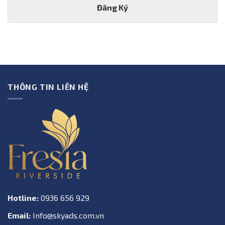
Đăng Ký
l
h
*
o
ạ
i
*
THÔNG TIN LIÊN HỆ
Hotline:
0936 656 929
Email:
Info@skyads.com.vn