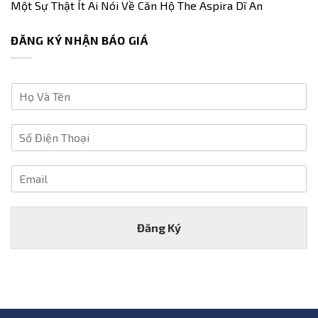
Một Sự Thật Ít Ai Nói Về Căn Hộ The Aspira Dĩ An
ĐĂNG KÝ NHẬN BÁO GIÁ
H
ọ
V
S
à
ố
T
Đ
ê
E
i
n
m
ệ
*
a
n
i
T
Đăng Ký
l
h
*
o
ạ
i
*